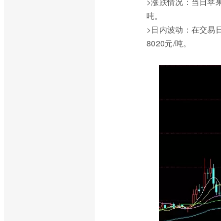
>涨跌情况：当日苹果期
吨。
>日内波动：在交易
8020元/吨。