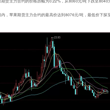
货主力合约的价格跌幅为0.22%，从8060元/吨下跌至8040元
日内，苹果期货主力合约的最高价达到8076元/吨，最低价下探