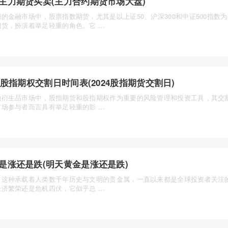
主力期货买卖(主力合约期货市场大盘)
的金融市场中，股票指数期货，尤其是以上证50、沪深300和中证500指数
货，扮演着举足轻重的角色。它 ...
24股指期权交割日时间表(2024股指期货交割日)
融衍生品市场中，股指期货和股指期权作为重要的风险管理和投资工具，其交
场参与者而言具有举足轻重的影 ...
是涨还是跌(明天黄金是涨还是跌)
，这种承载着人类数千年历史与文明的贵金属，一直以来都是全球投资者关注
济繁荣还是危机四伏，它似乎总 ...