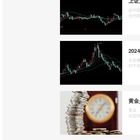
上证
在中国
合约期
20
在金
对于市
黄金
黄金
论是经