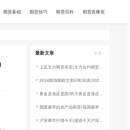
期货基础
期货技巧
期货百科
期货直播室
最新文章
更多>
)
上证主力期货买卖(主力合约期货市场大盘)
2024股指期权交割日时间表(2024股指期货交割日)
黄金是涨还是跌(明天黄金是涨还是跌)
我国最早的农产品期货(我国最早的农产品期货交易合约的品种是)
沪深两市行情今天(描述今天沪深两市早盘交易情况)