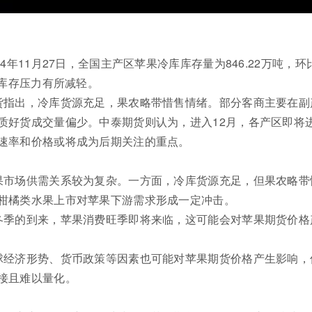
24年11月27日，全国主产区苹果冷库库存量为846.22万吨，环
出库存压力有所减轻。
货指出，冷库货源充足，果农略带惜售情绪。部分客商主要在副
质好货成交量偏少。中泰期货则认为，进入12月，各产区即将
速率和价格或将成为后期关注的重点。
果市场供需关系较为复杂。一方面，冷库货源充足，但果农略带
柑橘类水果上市对苹果下游需求形成一定冲击。
冬季的到来，苹果消费旺季即将来临，这可能会对苹果期货价格
球经济形势、货币政策等因素也可能对苹果期货价格产生影响，
接且难以量化。