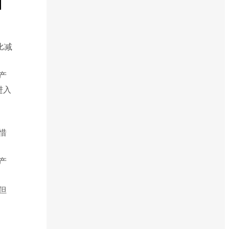
比减
产
进入
惜
产
但