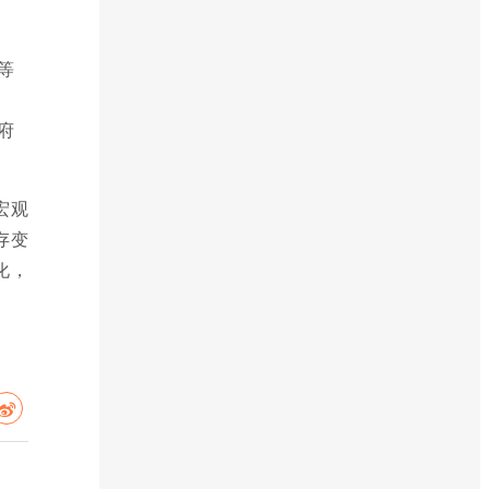
等
府
宏观
存变
化，