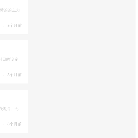
为标的的主力
·
8个月前
割日的设定
·
8个月前
的焦点。无
·
8个月前