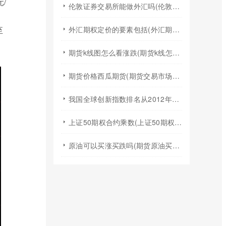
/
伦敦证券交易所能做外汇吗(伦敦证券交易所交易规则)
至
外汇期权定价的要素包括(外汇期权定价模型)
期货k线图怎么看涨跌(期货k线怎么看均线图)
期货价格西瓜期货(期货交易市场价格)
我国全球创新指数排名从2012年的(我国全球创新指数排名不断跃升得益于什么)
上证50期权合约乘数(上证50期权t0)
原油可以买涨买跌吗(期货原油买涨买跌)