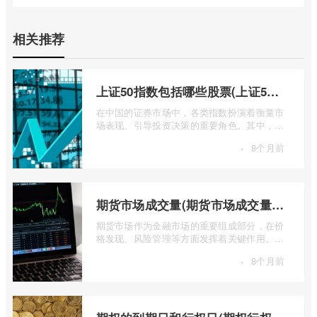
相关推荐
上证50指数包括哪些股票(上证50指数包含哪些股票)
在中国的证券市场中，各类指数扮演着衡量市
场表现、引导投资决策的重要角色。其中，上
证50指数（SSE 50 Index）无疑是衡量上 ...
·
8个月前
期货市场成交量(期货市场成交量萎缩)
期货市场作为金融市场的重要组成部分，在价
格发现、风险管理等方面发挥着关键作用。近
期全球多个期货市场都出现了成交量萎缩 ...
·
8个月前