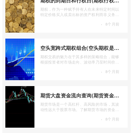
期权的到期日和行权日(期权行权日到期虚值期权都将清零)
期权，作为一种赋予持有人在未来特定时间以
特定价格买入或卖出标的资产权利而非义务的
金融工具，其价值的实现或消逝，最终都 ...
·
8个月前
空头宽跨式期权组合(空头期权是什么意思)
期权交易的魅力在于其多样的策略组合，能够
根据投资者对市场走向、波动率乃至时间价值
的判断，设计出各种定制化的风险收益结 ...
·
8个月前
期货大盘资金流向查询(期货资金流向查询)
期货市场是一个高杠杆、高风险的市场，其波
动性远大于股票市场。了解期货市场的资金流
向对于投资者来说至关重要。通过分析资 ...
·
8个月前