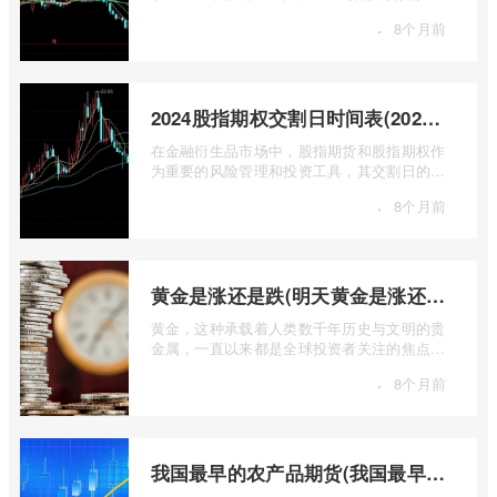
主力合约期货，扮演着举足轻重的角色。它
·
8个月前
...
2024股指期权交割日时间表(2024股指期货交割日)
在金融衍生品市场中，股指期货和股指期权作
为重要的风险管理和投资工具，其交割日的设
定对于市场参与者而言具有举足轻重的影 ...
·
8个月前
黄金是涨还是跌(明天黄金是涨还是跌)
黄金，这种承载着人类数千年历史与文明的贵
金属，一直以来都是全球投资者关注的焦点。
无论是经济繁荣还是危机四伏，它似乎总 ...
·
8个月前
我国最早的农产品期货(我国最早的农产品期货交易合约的品种是)