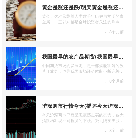
黄金是涨还是跌(明天黄金是涨还是跌)
黄金，这种承载着人类数千年历史与文明的贵
金属，一直以来都是全球投资者关注的焦点。
无论是经济繁荣还是危机四伏，它似乎总 ...
·
8个月前
我国最早的农产品期货(我国最早的农产品期货交易合约的品种是)
中国期货市场的发展史，是一部波澜壮阔的改
革开放史，也是我国市场经济体制不断完善的
生动缩影。回溯历史长河，探寻中国期货 ...
·
8个月前
沪深两市行情今天(描述今天沪深两市早盘交易情况)
今天沪深两市早盘呈现震荡走弱的态势，各大
指数均出现不同程度的下跌。受到隔夜美股下
跌的影响，A股市场开盘情绪较为低迷， ...
·
8个月前