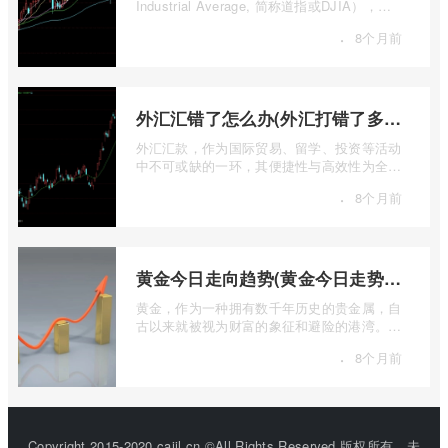
Industrial Average, 简称道指或DJIA），无
疑是全球金融市场中最具标志性和影响力的股
·
8个月前
票 ...
外汇汇错了怎么办(外汇打错了多久退回来)
外汇汇款，作为国际贸易、留学、投资等活动
中不可或缺的一环，其便捷性与高效性为全球
资金流转提供了极大便利。一旦操作失误 ...
·
8个月前
黄金今日走向趋势(黄金今日走势分析建议)
黄金，作为一种拥有数千年历史的贵金属，自
古以来就被视为财富的象征和避险的港湾。在
现代金融市场中，它不仅是重要的工业原 ...
·
8个月前
Copyright 2015-2020 cajjl.cn ©All Rights Reserved.版权所有，未