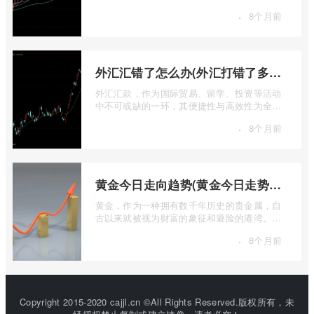
疑是全球金融市场中最具标志性和影响力的股
·
8个月前
票 ...
外汇汇错了怎么办(外汇打错了多久退回来)
外汇汇款，作为国际贸易、留学、投资等活动
中不可或缺的一环，其便捷性与高效性为全球
资金流转提供了极大便利。一旦操作失误 ...
·
8个月前
黄金今日走向趋势(黄金今日走势分析建议)
黄金，作为一种拥有数千年历史的贵金属，自
古以来就被视为财富的象征和避险的港湾。在
现代金融市场中，它不仅是重要的工业原 ...
·
8个月前
Copyright 2015-2020 cajjl.cn ©All Rights Reserved.版权所有，未