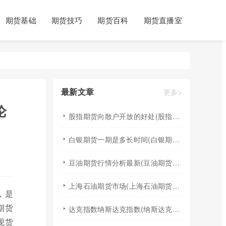
期货基础
期货技巧
期货百科
期货直播室
最新文章
更多>
论
股指期货向散户开放的好处(股指期货对利空信息更加敏感吗)
白银期货一期是多长时间(白银期货涨幅一天最高多少)
豆油期货行情分析最新(豆油期货行情实时行情)
上海石油期货市场(上海石油期货市场行情)
，是
期货
达克指数纳斯达克指数(纳斯达克指数与纳斯达克100的区别)
现货