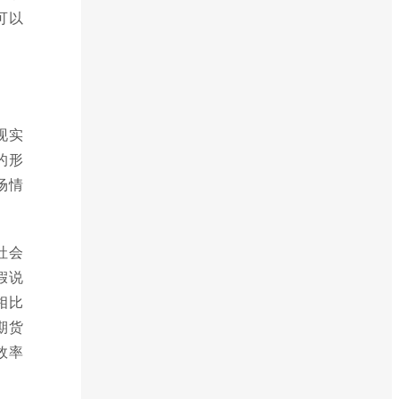
可以
现实
的形
场情
社会
假说
相比
期货
效率