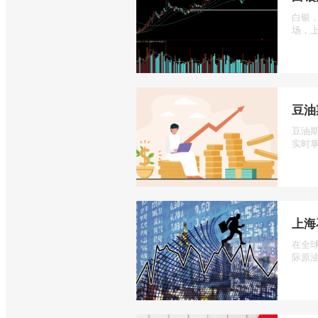
白银
场，上
豆油
豆油
实时掌
上海
在全
际原油