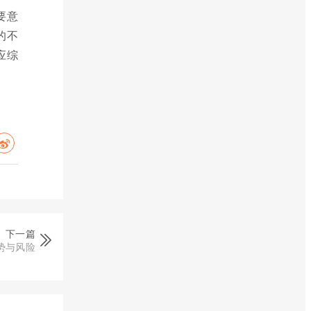
要意
的不
应综
下一篇
势与风险