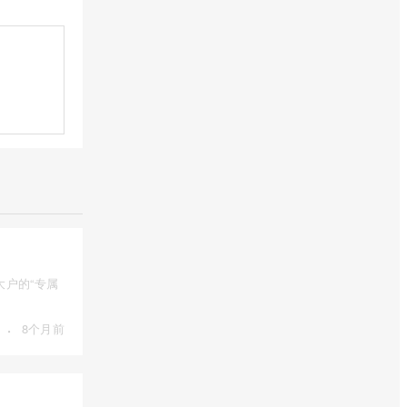
户的“专属
·
8个月前