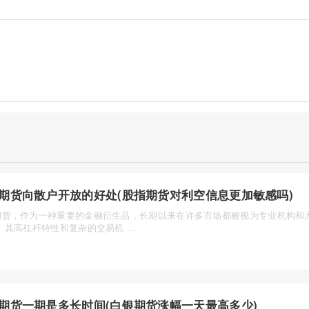
期货向散户开放的好处(股指期货对利空信息更加敏感吗)
期货，作为一种重要的金融衍生品，长期以来在许多市场都被视为专业机构和大
。其高杠杆特性和复杂的交易机 ...
期货一期是多长时间(白银期货涨幅一天最高多少)