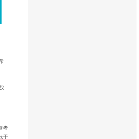
常
股
资者
低于