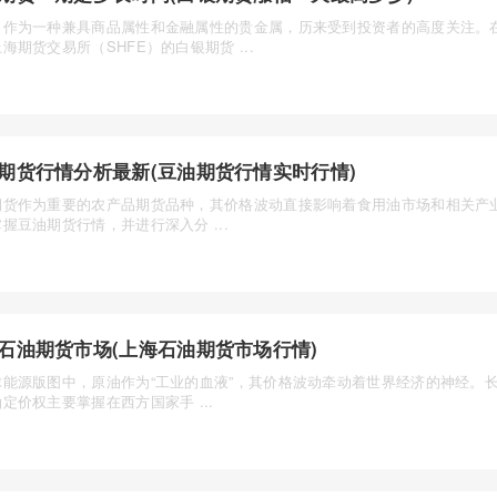
，作为一种兼具商品属性和金融属性的贵金属，历来受到投资者的高度关注。
海期货交易所（SHFE）的白银期货 ...
期货行情分析最新(豆油期货行情实时行情)
期货作为重要的农产品期货品种，其价格波动直接影响着食用油市场和相关产
握豆油期货行情，并进行深入分 ...
石油期货市场(上海石油期货市场行情)
球能源版图中，原油作为“工业的血液”，其价格波动牵动着世界经济的神经。
定价权主要掌握在西方国家手 ...