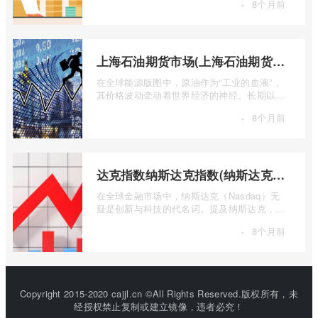
·
8个月前
...
上海石油期货市场(上海石油期货市场行情)
在全球能源版图中，原油作为“工业的血液”，
其价格波动牵动着世界经济的神经。长期以
来，国际原油定价权主要掌握在西方国家手
·
8个月前
...
达克指数纳斯达克指数(纳斯达克指数与纳斯达克100的区别)
在全球金融市场中，纳斯达克（Nasdaq）无
疑是创新与科技的代名词。提及纳斯达克，人
们往往会想到那些耳熟能详的科技巨头，以
·
8个月前
...
Copyright 2015-2020 cajjl.cn ©All Rights Reserved.版权所有，未
经授权禁止复制或建立镜像，违者必究！