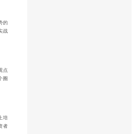
势的
实战
观点
个圈
上培
资者