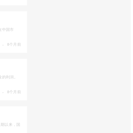
在中国市
·
8个月前
业的利润。
·
8个月前
长期以来，国