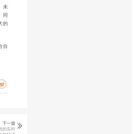
。未
。同
大的
合自
下一篇
数的实时