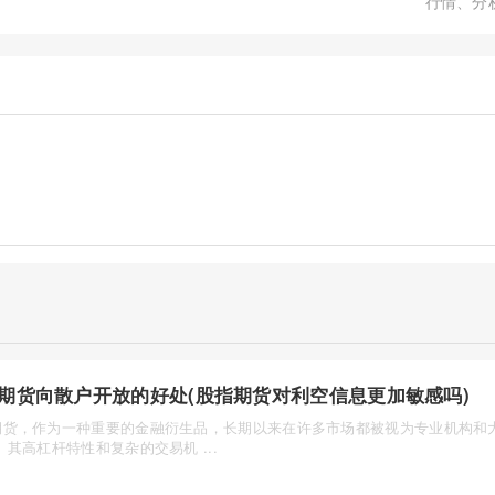
行情、分
期货向散户开放的好处(股指期货对利空信息更加敏感吗)
期货，作为一种重要的金融衍生品，长期以来在许多市场都被视为专业机构和大
。其高杠杆特性和复杂的交易机 ...