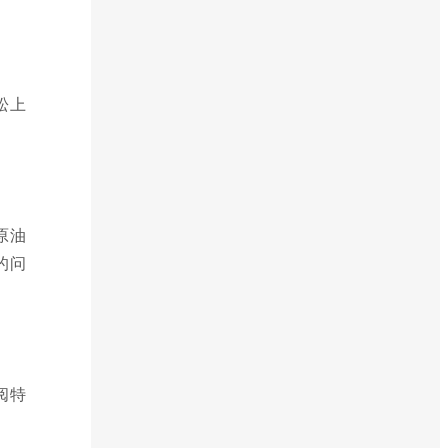
松上
原油
的问
阅特