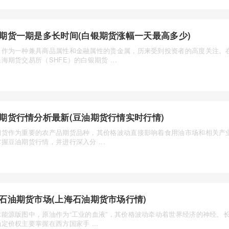
期货一期是多长时间(白银期货涨幅一天最高多少)
，作为一种兼具商品属性和金融属性的贵金属，历来受到投资者的高度关注。
海期货交易所（SHFE）的白银期货 ...
期货行情分析最新(豆油期货行情实时行情)
期货作为重要的农产品期货品种，其价格波动直接影响着食用油市场和相关产
握豆油期货行情，并进行深入分 ...
石油期货市场(上海石油期货市场行情)
球能源版图中，原油作为“工业的血液”，其价格波动牵动着世界经济的神经。
定价权主要掌握在西方国家手 ...