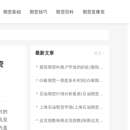
期货基础
期货技巧
期货百科
期货直播室
最新文章
更多>
资
股指期货向散户开放的好处(股指期货对利空信息更加敏感吗)
白银期货一期是多长时间(白银期货涨幅一天最高多少)
豆油期货行情分析最新(豆油期货行情实时行情)
上海石油期货市场(上海石油期货市场行情)
时的
机至
达克指数纳斯达克指数(纳斯达克指数与纳斯达克100的区别)
的直