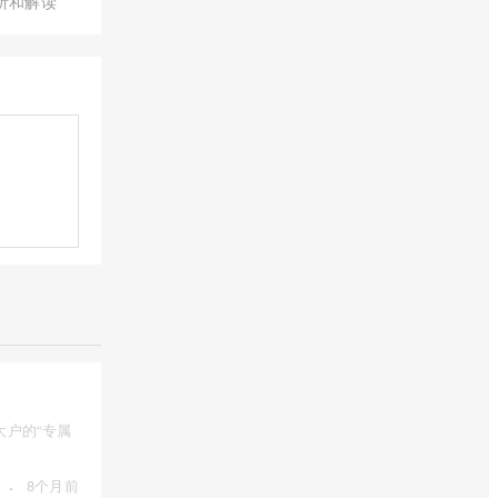
析和解读
户的“专属
·
8个月前