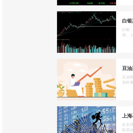
白银
白银
场，上
豆油
豆油
实时掌
上海
在全
际原油