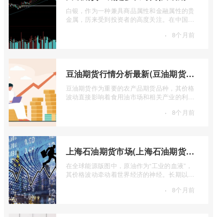
白银，作为一种兼具商品属性和金融属性的贵
金属，历来受到投资者的高度关注。在中国市
场，上海期货交易所（SHFE）的白银期货 ...
·
8个月前
豆油期货行情分析最新(豆油期货行情实时行情)
豆油期货作为重要的农产品期货品种，其价格
波动直接影响着食用油市场和相关产业的利
润。实时掌握豆油期货行情，并进行深入分
·
8个月前
...
上海石油期货市场(上海石油期货市场行情)
在全球能源版图中，原油作为“工业的血液”，
其价格波动牵动着世界经济的神经。长期以
来，国际原油定价权主要掌握在西方国家手
·
8个月前
...