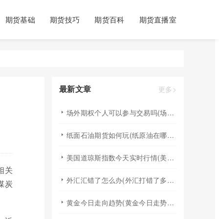
期货基础
期货技巧
期货百科
期货直播室
最新文章
更多>
场外期权个人可以参与交易吗(场外个股期权怎样交易)
纸面石油期货如何玩(纸原油在哪里交易)
美国道琼斯指数今天实时行情(美国道琼斯指数期货指数实时行情)
相关
外汇汇错了怎么办(外汇打错了多久退回来)
煤炭
黄金今日走向趋势(黄金今日走势分析建议)