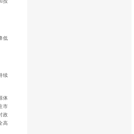
和投
降低
持续
源体
注市
时政
全高