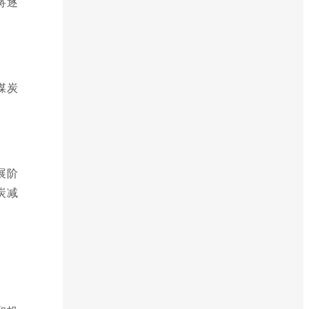
将逐
煤炭
展阶
炭减