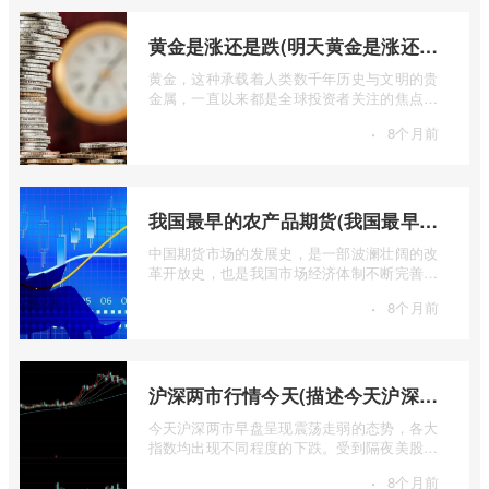
黄金是涨还是跌(明天黄金是涨还是跌)
黄金，这种承载着人类数千年历史与文明的贵
金属，一直以来都是全球投资者关注的焦点。
无论是经济繁荣还是危机四伏，它似乎总 ...
·
8个月前
我国最早的农产品期货(我国最早的农产品期货交易合约的品种是)
中国期货市场的发展史，是一部波澜壮阔的改
革开放史，也是我国市场经济体制不断完善的
生动缩影。回溯历史长河，探寻中国期货 ...
·
8个月前
沪深两市行情今天(描述今天沪深两市早盘交易情况)
今天沪深两市早盘呈现震荡走弱的态势，各大
指数均出现不同程度的下跌。受到隔夜美股下
跌的影响，A股市场开盘情绪较为低迷， ...
·
8个月前