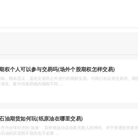
期权个人可以参与交易吗(场外个股期权怎样交易)
期权，顾名思义，是在交易所之外进行的期权交易。与我们在证券交易所、期
准化、集中清算的场内期权不同 ...
石油期货如何玩(纸原油在哪里交易)
，作为全球经济的“血液”，其价格波动牵动着无数人的神经。对于普通投资者
石油的买卖既不现实也不必要 ...