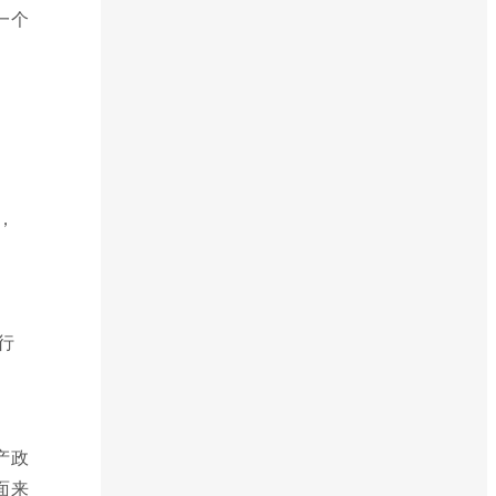
一个
，
行
产政
面来