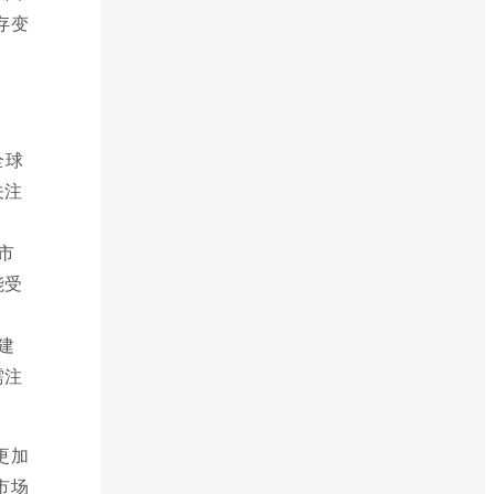
存变
全球
关注
市
能受
建
需注
更加
市场