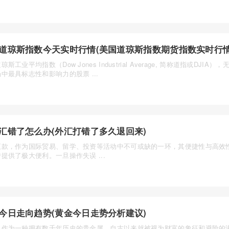
道琼斯指数今天实时行情(美国道琼斯指数期货指数实时行情
琼斯工业平均指数（Dow Jones Industrial Average, 简称道指或DJIA
中最具标志性和影响力的股票 ...
汇错了怎么办(外汇打错了多久退回来)
汇款，作为国际贸易、留学、投资等活动中不可或缺的一环，其便捷性与高效
提供了极大便利。一旦操作失误 ...
今日走向趋势(黄金今日走势分析建议)
，作为一种拥有数千年历史的贵金属，自古以来就被视为财富的象征和避险的