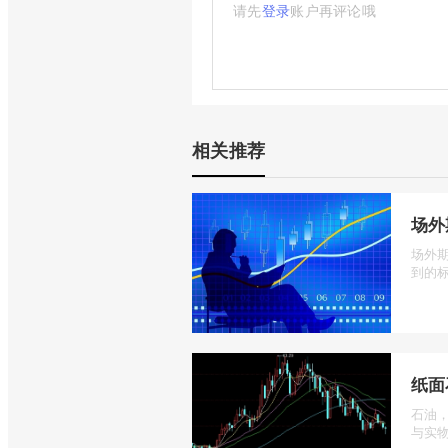
请先
登录
账户再评论哦
相关推荐
场外
场外
到的标
纸面
石油
与实物