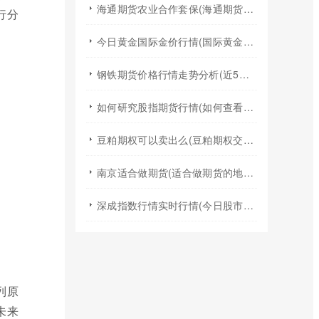
海通期货农业合作套保(海通期货2024年棉花年报)
行分
今日黄金国际金价行情(国际黄金实时行情今日国际金价)
钢铁期货价格行情走势分析(近5年钢铁期货行情走势图)
如何研究股指期货行情(如何查看股指期货行情)
豆粕期权可以卖出么(豆粕期权交易规则)
南京适合做期货(适合做期货的地方)
深成指数行情实时行情(今日股市行情大盘指数实时行情)
列原
未来