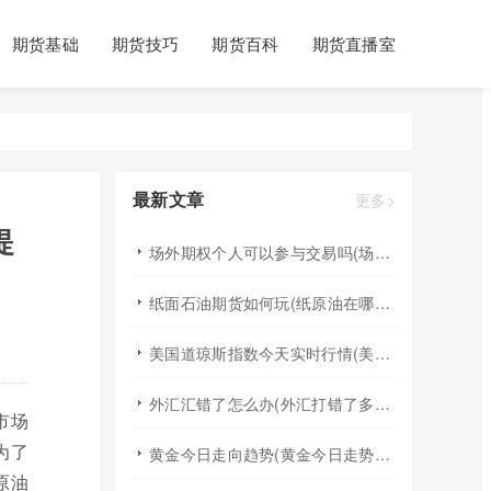
期货基础
期货技巧
期货百科
期货直播室
最新文章
更多>
提
场外期权个人可以参与交易吗(场外个股期权怎样交易)
纸面石油期货如何玩(纸原油在哪里交易)
美国道琼斯指数今天实时行情(美国道琼斯指数期货指数实时行情)
外汇汇错了怎么办(外汇打错了多久退回来)
市场
为了
黄金今日走向趋势(黄金今日走势分析建议)
原油