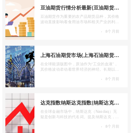
豆油期货行情分析最新(豆油期货行情实时行情)
豆油期货作为重要的农产品期货品种，其价格
波动直接影响着食用油市场和相关产业的利
润。实时掌握豆油期货行情，并进行深入分
·
8个月前
...
上海石油期货市场(上海石油期货市场行情)
在全球能源版图中，原油作为“工业的血液”，
其价格波动牵动着世界经济的神经。长期以
来，国际原油定价权主要掌握在西方国家手
·
8个月前
...
达克指数纳斯达克指数(纳斯达克指数与纳斯达克100的区别)
在全球金融市场中，纳斯达克（Nasdaq）无
疑是创新与科技的代名词。提及纳斯达克，人
们往往会想到那些耳熟能详的科技巨头，以
·
8个月前
...