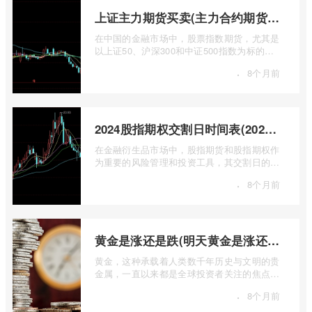
上证主力期货买卖(主力合约期货市场大盘)
在中国的金融市场中，股票指数期货，尤其是
以上证50、沪深300和中证500指数为标的的
主力合约期货，扮演着举足轻重的角色。它
·
8个月前
...
2024股指期权交割日时间表(2024股指期货交割日)
在金融衍生品市场中，股指期货和股指期权作
为重要的风险管理和投资工具，其交割日的设
定对于市场参与者而言具有举足轻重的影 ...
·
8个月前
黄金是涨还是跌(明天黄金是涨还是跌)
黄金，这种承载着人类数千年历史与文明的贵
金属，一直以来都是全球投资者关注的焦点。
无论是经济繁荣还是危机四伏，它似乎总 ...
·
8个月前