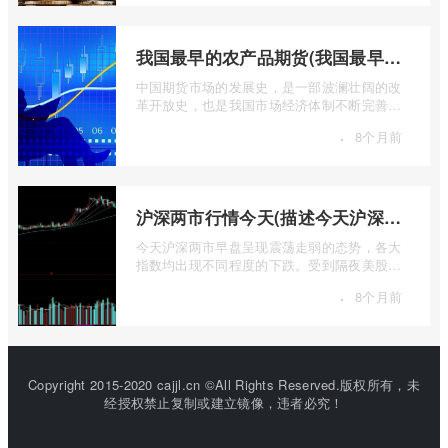
我国最早的农产品期货(我国最早的农产品期货交易合约的品种是)
中国期货市场的发展史，是一部波澜壮阔的改
革开放史，也是我国市场经济体制不断完善的
生动缩影。回溯历史长河，探寻中国期货 ...
·
8个月前
沪深两市行情今天(描述今天沪深两市早盘交易情况)
今天沪深两市早盘呈现震荡走弱的态势，各大
指数均出现不同程度的下跌。受到隔夜美股下
跌的影响，A股市场开盘情绪较为低迷， ...
·
8个月前
Copyright 2015-2020 cajjl.cn ©All Rights Reserved.版权所有，未
经授权禁止复制或建立镜像，违者必究！