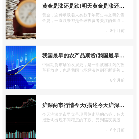
黄金是涨还是跌(明天黄金是涨还是跌)
黄金，这种承载着人类数千年历史与文明的贵
金属，一直以来都是全球投资者关注的焦点。
无论是经济繁荣还是危机四伏，它似乎总 ...
·
8个月前
我国最早的农产品期货(我国最早的农产品期货交易合约的品种是)
中国期货市场的发展史，是一部波澜壮阔的改
革开放史，也是我国市场经济体制不断完善的
生动缩影。回溯历史长河，探寻中国期货 ...
·
8个月前
沪深两市行情今天(描述今天沪深两市早盘交易情况)
今天沪深两市早盘呈现震荡走弱的态势，各大
指数均出现不同程度的下跌。受到隔夜美股下
跌的影响，A股市场开盘情绪较为低迷， ...
·
8个月前