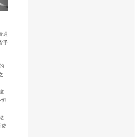
费通
货手
的
之
这
小恒
这
所费