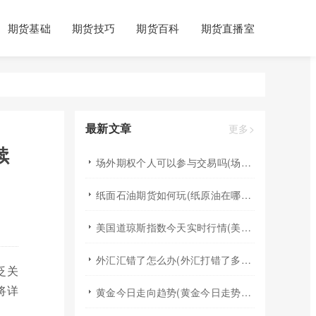
期货基础
期货技巧
期货百科
期货直播室
最新文章
更多>
续
场外期权个人可以参与交易吗(场外个股期权怎样交易)
纸面石油期货如何玩(纸原油在哪里交易)
美国道琼斯指数今天实时行情(美国道琼斯指数期货指数实时行情)
外汇汇错了怎么办(外汇打错了多久退回来)
泛关
将详
黄金今日走向趋势(黄金今日走势分析建议)