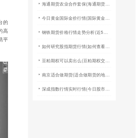
海通期货农业合作套保(海通期货2024年棉花年报)
今日黄金国际金价行情(国际黄金实时行情今日国际金价)
台的
的高
钢铁期货价格行情走势分析(近5年钢铁期货行情走势图)
易平
如何研究股指期货行情(如何查看股指期货行情)
豆粕期权可以卖出么(豆粕期权交易规则)
南京适合做期货(适合做期货的地方)
深成指数行情实时行情(今日股市行情大盘指数实时行情)