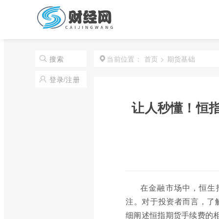
首页
>
期货基础
搜索
当前位置：
登录/注册
让人秒懂！恒
在金融市场中，恒生
注。对于投资者而言，了
细阐述恒指期货手续费的