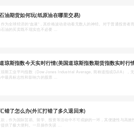
石油期货如何玩(纸原油在哪里交易)
，作为全球经济的“血液”，其价格波动牵动着无数人的神经。对于普通投资者
石油的买卖既不现实也不必要 ...
道琼斯指数今天实时行情(美国道琼斯指数期货指数实时行情
琼斯工业平均指数（Dow Jones Industrial Average, 简称道指或DJIA
中最具标志性和影响力的股票 ...
汇错了怎么办(外汇打错了多久退回来)
汇款，作为国际贸易、留学、投资等活动中不可或缺的一环，其便捷性与高效
提供了极大便利。一旦操作失误 ...