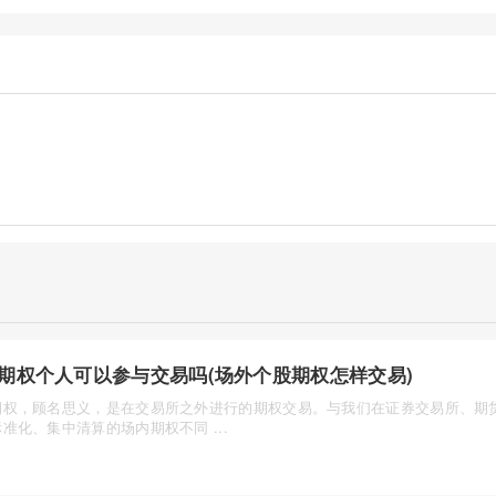
期权个人可以参与交易吗(场外个股期权怎样交易)
期权，顾名思义，是在交易所之外进行的期权交易。与我们在证券交易所、期
准化、集中清算的场内期权不同 ...