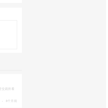
货交易所看
·
8个月前