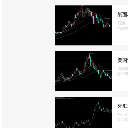
纸面
石油
与实物
美国
美国道
融市场
外汇
外汇
金流转