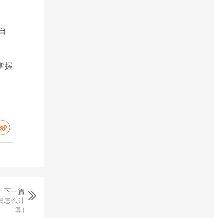
自
掌握
下一篇
费怎么计
算)