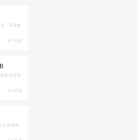
而言，直接参
·
8个月前
)
），无疑是全球金
·
8个月前
性为全球资