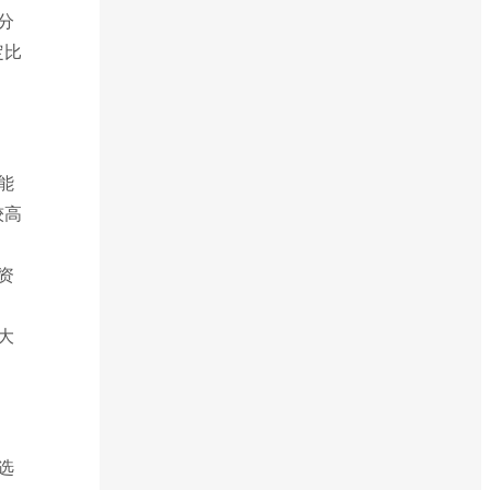
分
定比
能
较高
资
大
选