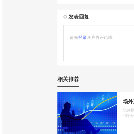
发表回复
请先
登录
账户再评论哦
相关推荐
场外
场外
到的标