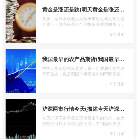
黄金是涨还是跌(明天黄金是涨还是跌)
黄金，这种承载着人类数千年历史与文明的贵
金属，一直以来都是全球投资者关注的焦点。
无论是经济繁荣还是危机四伏，它似乎总 ...
·
8个月前
我国最早的农产品期货(我国最早的农产品期货交易合约的品种是)
中国期货市场的发展史，是一部波澜壮阔的改
革开放史，也是我国市场经济体制不断完善的
生动缩影。回溯历史长河，探寻中国期货 ...
·
8个月前
沪深两市行情今天(描述今天沪深两市早盘交易情况)
今天沪深两市早盘呈现震荡走弱的态势，各大
指数均出现不同程度的下跌。受到隔夜美股下
跌的影响，A股市场开盘情绪较为低迷， ...
·
8个月前