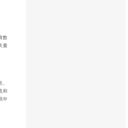
情数
关重
性。
流和
易中