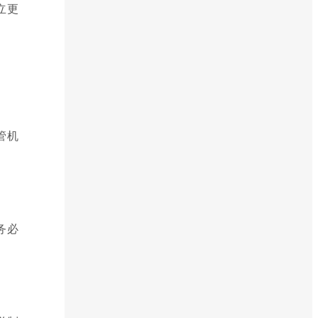
立更
管机
务必