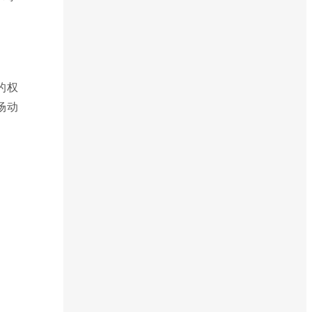
的权
场动