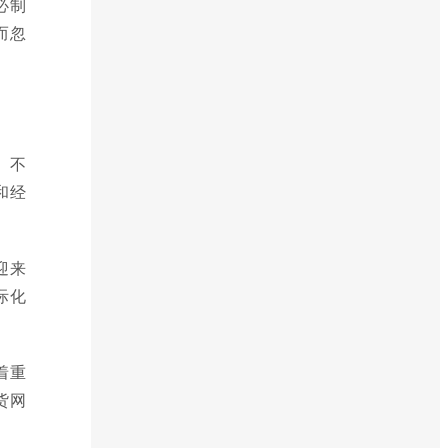
必制
而忽
。不
和经
迎来
际化
着重
货网