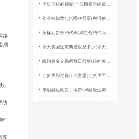
个股期权的额度(个股期权手续费是多少)
创业板指数包括哪些股票(融通创业板指数基金是什么股票)
美棉期货合约代码(期货合约代码什么意思)
网络
指期
今天美国道琼斯指数是多少(今天美国股票指数)
纽约黄金交易所每日行情(纽约黄金期货实时行情)
期货买和卖是什么意思(期货里面的买和卖是什么意思)
情数
华融融达期货手续费(华融融达期货手续费收费标准)
帮助
随时
示等