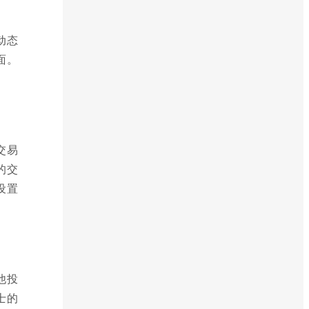
动态
面。
交易
的交
设置
他投
士的