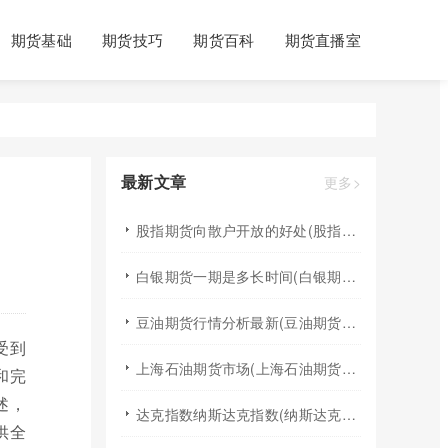
期货基础
期货技巧
期货百科
期货直播室
最新文章
更多>
股指期货向散户开放的好处(股指期货对利空信息更加敏感吗)
白银期货一期是多长时间(白银期货涨幅一天最高多少)
豆油期货行情分析最新(豆油期货行情实时行情)
受到
上海石油期货市场(上海石油期货市场行情)
和完
述，
达克指数纳斯达克指数(纳斯达克指数与纳斯达克100的区别)
供全