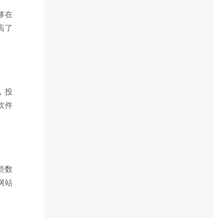
够在
高了
，投
软件
些数
网站