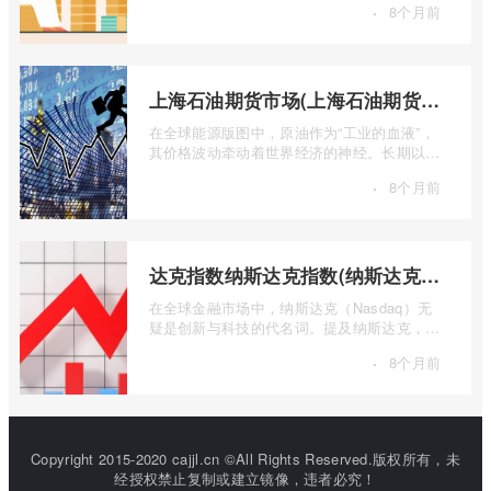
·
8个月前
...
上海石油期货市场(上海石油期货市场行情)
在全球能源版图中，原油作为“工业的血液”，
其价格波动牵动着世界经济的神经。长期以
来，国际原油定价权主要掌握在西方国家手
·
8个月前
...
达克指数纳斯达克指数(纳斯达克指数与纳斯达克100的区别)
在全球金融市场中，纳斯达克（Nasdaq）无
疑是创新与科技的代名词。提及纳斯达克，人
们往往会想到那些耳熟能详的科技巨头，以
·
8个月前
...
Copyright 2015-2020 cajjl.cn ©All Rights Reserved.版权所有，未
经授权禁止复制或建立镜像，违者必究！