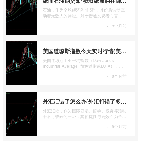
纸面石油期货如何玩(纸原油在哪里交易)
石油，作为全球经济的“血液”，其价格波动牵
动着无数人的神经。对于普通投资者而言，直
接参与实物石油的买卖既不现实也不必要 ...
·
8个月前
美国道琼斯指数今天实时行情(美国道琼斯指数期货指数实时行情)
美国道琼斯工业平均指数（Dow Jones
Industrial Average, 简称道指或DJIA），无
疑是全球金融市场中最具标志性和影响力的股
·
8个月前
票 ...
外汇汇错了怎么办(外汇打错了多久退回来)
外汇汇款，作为国际贸易、留学、投资等活动
中不可或缺的一环，其便捷性与高效性为全球
资金流转提供了极大便利。一旦操作失误 ...
·
8个月前