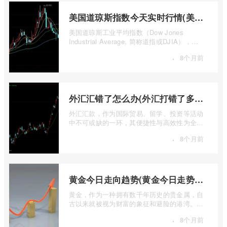
美国道琼斯指数今天实时行情(美国道琼斯指数期货指数实时行情)
美国道琼斯工业平均指数（Dow Jones
Industrial Average, 简称道指或DJIA），无
疑是全球金融市场中最具标志性和影响力的股
·
8个月前
票 ...
外汇汇错了怎么办(外汇打错了多久退回来)
外汇汇款，作为国际贸易、留学、投资等活动
中不可或缺的一环，其便捷性与高效性为全球
资金流转提供了极大便利。一旦操作失误 ...
·
8个月前
黄金今日走向趋势(黄金今日走势分析建议)
黄金，作为一种拥有数千年历史的贵金属，自
古以来就被视为财富的象征和避险的港湾。在
现代金融市场中，它不仅是重要的工业原 ...
·
8个月前