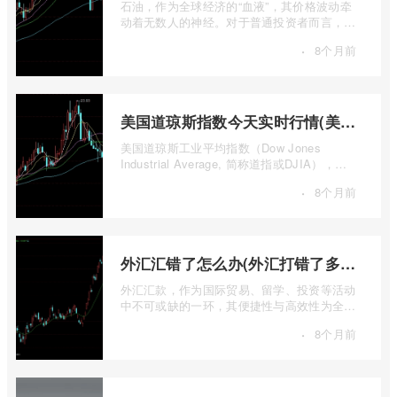
石油，作为全球经济的“血液”，其价格波动牵
动着无数人的神经。对于普通投资者而言，直
接参与实物石油的买卖既不现实也不必要 ...
·
8个月前
美国道琼斯指数今天实时行情(美国道琼斯指数期货指数实时行情)
美国道琼斯工业平均指数（Dow Jones
Industrial Average, 简称道指或DJIA），无
疑是全球金融市场中最具标志性和影响力的股
·
8个月前
票 ...
外汇汇错了怎么办(外汇打错了多久退回来)
外汇汇款，作为国际贸易、留学、投资等活动
中不可或缺的一环，其便捷性与高效性为全球
资金流转提供了极大便利。一旦操作失误 ...
·
8个月前