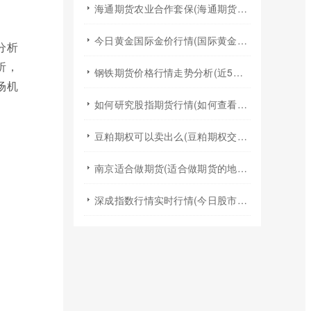
海通期货农业合作套保(海通期货2024年棉花年报)
今日黄金国际金价行情(国际黄金实时行情今日国际金价)
分析
析，
钢铁期货价格行情走势分析(近5年钢铁期货行情走势图)
场机
如何研究股指期货行情(如何查看股指期货行情)
豆粕期权可以卖出么(豆粕期权交易规则)
南京适合做期货(适合做期货的地方)
深成指数行情实时行情(今日股市行情大盘指数实时行情)