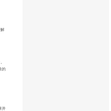
理解
析。
准的
解并