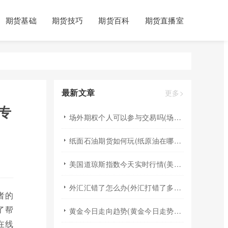
期货基础
期货技巧
期货百科
期货直播室
最新文章
更多>
专
场外期权个人可以参与交易吗(场外个股期权怎样交易)
纸面石油期货如何玩(纸原油在哪里交易)
美国道琼斯指数今天实时行情(美国道琼斯指数期货指数实时行情)
外汇汇错了怎么办(外汇打错了多久退回来)
者的
了帮
黄金今日走向趋势(黄金今日走势分析建议)
在线