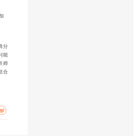
加
情分
利能
析师
结合