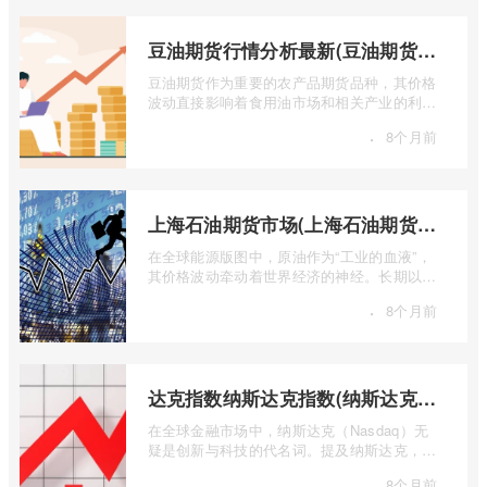
豆油期货行情分析最新(豆油期货行情实时行情)
豆油期货作为重要的农产品期货品种，其价格
波动直接影响着食用油市场和相关产业的利
润。实时掌握豆油期货行情，并进行深入分
·
8个月前
...
上海石油期货市场(上海石油期货市场行情)
在全球能源版图中，原油作为“工业的血液”，
其价格波动牵动着世界经济的神经。长期以
来，国际原油定价权主要掌握在西方国家手
·
8个月前
...
达克指数纳斯达克指数(纳斯达克指数与纳斯达克100的区别)
在全球金融市场中，纳斯达克（Nasdaq）无
疑是创新与科技的代名词。提及纳斯达克，人
们往往会想到那些耳熟能详的科技巨头，以
·
8个月前