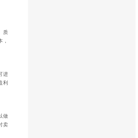
、质
本，
可进
盈利
以做
时卖