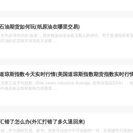
石油期货如何玩(纸原油在哪里交易)
，作为全球经济的“血液”，其价格波动牵动着无数人的神经。对于普通投资者
石油的买卖既不现实也不必要 ...
道琼斯指数今天实时行情(美国道琼斯指数期货指数实时行情
琼斯工业平均指数（Dow Jones Industrial Average, 简称道指或DJIA
中最具标志性和影响力的股票 ...
汇错了怎么办(外汇打错了多久退回来)
汇款，作为国际贸易、留学、投资等活动中不可或缺的一环，其便捷性与高效