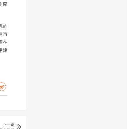
则应
机的
握市
应在
用建
下一篇