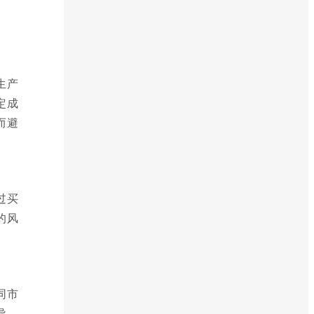
生产
定成
而避
过买
的风
同市
异，