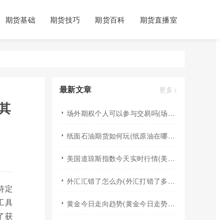
期货基础
期货技巧
期货百科
期货直播室
最新文章
更多>
其
场外期权个人可以参与交易吗(场外个股期权怎样交易)
纸面石油期货如何玩(纸原油在哪里交易)
美国道琼斯指数今天实时行情(美国道琼斯指数期货指数实时行情)
外汇汇错了怎么办(外汇打错了多久退回来)
特定
工具
黄金今日走向趋势(黄金今日走势分析建议)
了获