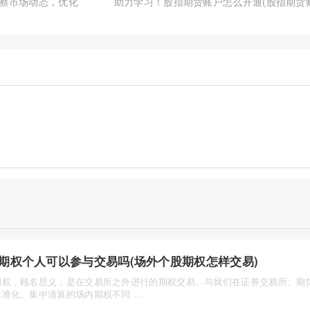
察市场动态，优化
助力学习！股指期货账户怎么开通(股指期货
期权个人可以参与交易吗(场外个股期权怎样交易)
期权，顾名思义，是在交易所之外进行的期权交易。与我们在证券交易所、期
准化、集中清算的场内期权不同 ...