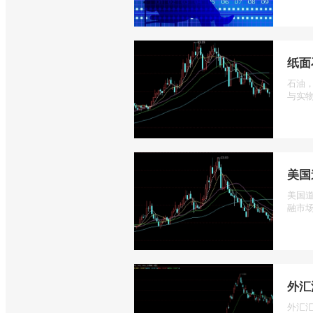
纸面
石油
与实物
美国
美国道
融市场
外汇
外汇