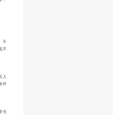
、不
现不
买入
操作
整仓