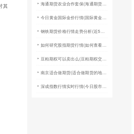
海通期货农业合作套保(海通期货2024年棉花年报)
讨其
今日黄金国际金价行情(国际黄金实时行情今日国际金价)
钢铁期货价格行情走势分析(近5年钢铁期货行情走势图)
如何研究股指期货行情(如何查看股指期货行情)
豆粕期权可以卖出么(豆粕期权交易规则)
南京适合做期货(适合做期货的地方)
深成指数行情实时行情(今日股市行情大盘指数实时行情)