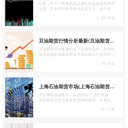
白银，作为一种兼具商品属性和金融属性的贵
金属，历来受到投资者的高度关注。在中国市
场，上海期货交易所（SHFE）的白银期货 ...
·
8个月前
豆油期货行情分析最新(豆油期货行情实时行情)
豆油期货作为重要的农产品期货品种，其价格
波动直接影响着食用油市场和相关产业的利
润。实时掌握豆油期货行情，并进行深入分
·
8个月前
...
上海石油期货市场(上海石油期货市场行情)
在全球能源版图中，原油作为“工业的血液”，
其价格波动牵动着世界经济的神经。长期以
来，国际原油定价权主要掌握在西方国家手
·
8个月前
...