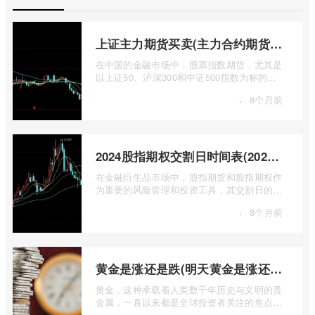
上证主力期货买卖(主力合约期货市场大盘)
在中国的金融市场中，股票指数期货，尤其是
以上证50、沪深300和中证500指数为标的的
主力合约期货，扮演着举足轻重的角色。它
·
8个月前
...
2024股指期权交割日时间表(2024股指期货交割日)
在金融衍生品市场中，股指期货和股指期权作
为重要的风险管理和投资工具，其交割日的设
定对于市场参与者而言具有举足轻重的影 ...
·
8个月前
黄金是涨还是跌(明天黄金是涨还是跌)
黄金，这种承载着人类数千年历史与文明的贵
金属，一直以来都是全球投资者关注的焦点。
无论是经济繁荣还是危机四伏，它似乎总 ...