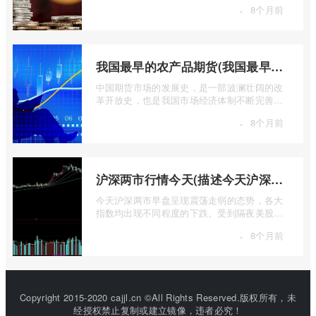
·
8个月前
我国最早的农产品期货(我国最早的农产品期货交易合约的品种是)
中国期货市场的发展史，是一部波澜壮阔的改
革开放史，也是我国市场经济体制不断完善的
生动缩影。回溯历史长河，探寻中国期货 ...
·
8个月前
沪深两市行情今天(描述今天沪深两市早盘交易情况)
今天沪深两市早盘呈现震荡走弱的态势，各大
指数均出现不同程度的下跌。受到隔夜美股下
跌的影响，A股市场开盘情绪较为低迷， ...
·
8个月前
Copyright 2015-2020 cajjl.cn ©All Rights Reserved.版权所有，未
经授权禁止复制或建立镜像，违者必究！