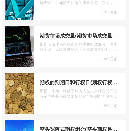
场表现、引导投资决策的重要角色。其中，上
证50指数（SSE 50 Index）无疑是衡量上 ...
·
8个月前
期货市场成交量(期货市场成交量萎缩)
期货市场作为金融市场的重要组成部分，在价
格发现、风险管理等方面发挥着关键作用。近
期全球多个期货市场都出现了成交量萎缩 ...
·
8个月前
期权的到期日和行权日(期权行权日到期虚值期权都将清零)
期权，作为一种赋予持有人在未来特定时间以
特定价格买入或卖出标的资产权利而非义务的
金融工具，其价值的实现或消逝，最终都 ...
·
8个月前
空头宽跨式期权组合(空头期权是什么意思)