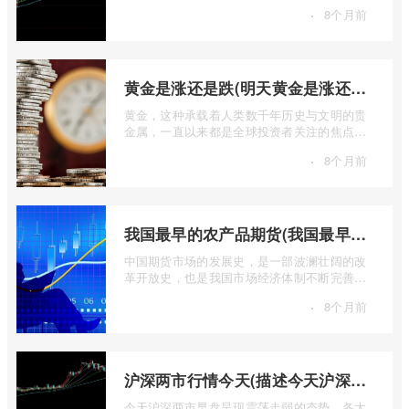
定对于市场参与者而言具有举足轻重的影 ...
·
8个月前
黄金是涨还是跌(明天黄金是涨还是跌)
黄金，这种承载着人类数千年历史与文明的贵
金属，一直以来都是全球投资者关注的焦点。
无论是经济繁荣还是危机四伏，它似乎总 ...
·
8个月前
我国最早的农产品期货(我国最早的农产品期货交易合约的品种是)
中国期货市场的发展史，是一部波澜壮阔的改
革开放史，也是我国市场经济体制不断完善的
生动缩影。回溯历史长河，探寻中国期货 ...
·
8个月前
沪深两市行情今天(描述今天沪深两市早盘交易情况)
今天沪深两市早盘呈现震荡走弱的态势，各大