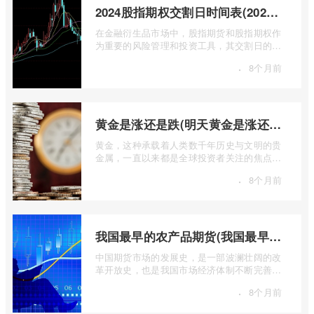
2024股指期权交割日时间表(2024股指期货交割日)
在金融衍生品市场中，股指期货和股指期权作
为重要的风险管理和投资工具，其交割日的设
定对于市场参与者而言具有举足轻重的影 ...
·
8个月前
黄金是涨还是跌(明天黄金是涨还是跌)
黄金，这种承载着人类数千年历史与文明的贵
金属，一直以来都是全球投资者关注的焦点。
无论是经济繁荣还是危机四伏，它似乎总 ...
·
8个月前
我国最早的农产品期货(我国最早的农产品期货交易合约的品种是)
中国期货市场的发展史，是一部波澜壮阔的改
革开放史，也是我国市场经济体制不断完善的
生动缩影。回溯历史长河，探寻中国期货 ...
·
8个月前