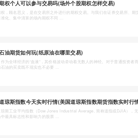
期权个人可以参与交易吗(场外个股期权怎样交易)
期权，顾名思义，是在交易所之外进行的期权交易。与我们在证券交易所、期
准化、集中清算的场内期权不同 ...
石油期货如何玩(纸原油在哪里交易)
，作为全球经济的“血液”，其价格波动牵动着无数人的神经。对于普通投资者
石油的买卖既不现实也不必要 ...
道琼斯指数今天实时行情(美国道琼斯指数期货指数实时行情
琼斯工业平均指数（Dow Jones Industrial Average, 简称道指或DJIA
中最具标志性和影响力的股票 ...