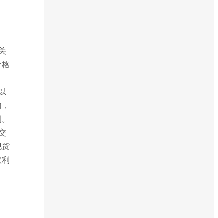
关
价格
以
如，
例。
交
现货
取利