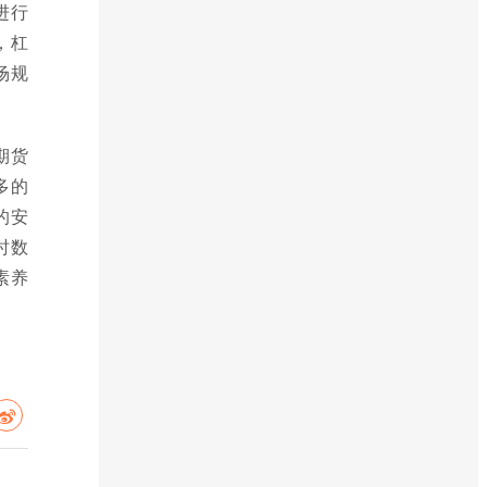
进行
，杠
场规
期货
多的
的安
时数
素养