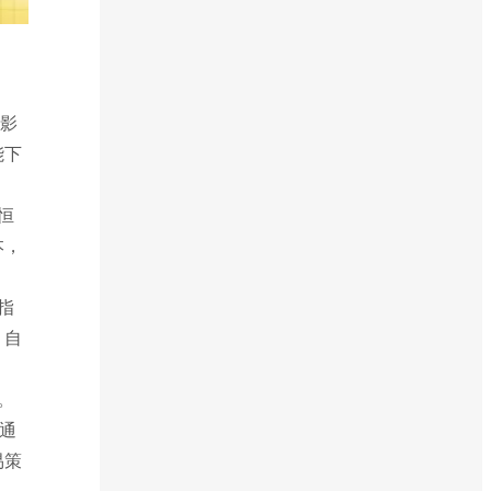
接影
能下
恒
本，
指
、自
。
通
易策