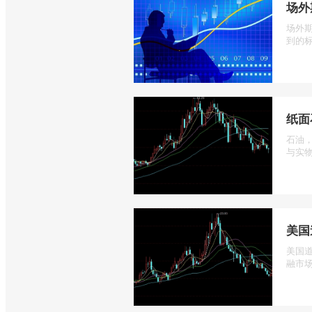
场外
场外
到的标
纸面
石油
与实物
美国
美国道
融市场