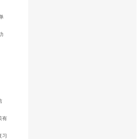
菜单
功
信
策有
复习