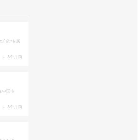
户的“专属
·
8个月前
在中国市
·
8个月前