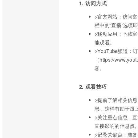
1. 访问方式
>官方网站：访问富士期货
栏中的“直播”选项
>移动应用：下载富士
能观看。
>YouTube频道
（https://www.
容。
2. 观看技巧
>提前了解相关信
息，这样有助于跟
>关注重点信息：
直接影响的信息点
>记录关键点：准