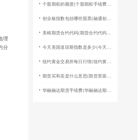
个股期权的额度(个股期权手续费是多少)
创业板指数包括哪些股票(融通创业板指数基金是什么股票)
美棉期货合约代码(期货合约代码什么意思)
地理
的分
今天美国道琼斯指数是多少(今天美国股票指数)
纽约黄金交易所每日行情(纽约黄金期货实时行情)
期货买和卖是什么意思(期货里面的买和卖是什么意思)
华融融达期货手续费(华融融达期货手续费收费标准)