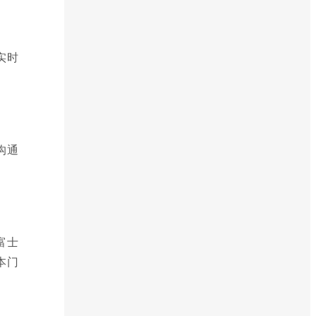
实时
沟通
富士
本门