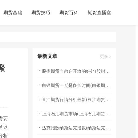
期货基础
期货技巧
期货百科
期货直播室
最新文章
更多>
聚
股指期货向散户开放的好处(股指期货对利空信息更加敏感吗)
白银期货一期是多长时间(白银期货涨幅一天最高多少)
豆油期货行情分析最新(豆油期货行情实时行情)
上海石油期货市场(上海石油期货市场行情)
需要
足这
达克指数纳斯达克指数(纳斯达克指数与纳斯达克100的区别)
分析