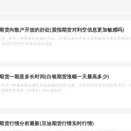
期货向散户开放的好处(股指期货对利空信息更加敏感吗)
期货，作为一种重要的金融衍生品，长期以来在许多市场都被视为专业机构和大
。其高杠杆特性和复杂的交易机 ...
期货一期是多长时间(白银期货涨幅一天最高多少)
，作为一种兼具商品属性和金融属性的贵金属，历来受到投资者的高度关注。
海期货交易所（SHFE）的白银期货 ...
期货行情分析最新(豆油期货行情实时行情)