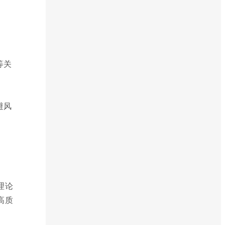
等关
。
避风
理论
高质