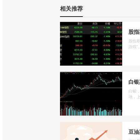
相关推荐
股指
股指
游戏”
白银
白银
场，上
豆油