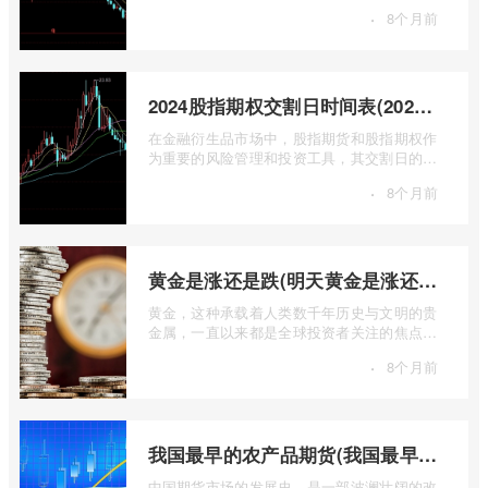
主力合约期货，扮演着举足轻重的角色。它
·
8个月前
...
2024股指期权交割日时间表(2024股指期货交割日)
在金融衍生品市场中，股指期货和股指期权作
为重要的风险管理和投资工具，其交割日的设
定对于市场参与者而言具有举足轻重的影 ...
·
8个月前
黄金是涨还是跌(明天黄金是涨还是跌)
黄金，这种承载着人类数千年历史与文明的贵
金属，一直以来都是全球投资者关注的焦点。
无论是经济繁荣还是危机四伏，它似乎总 ...
·
8个月前
我国最早的农产品期货(我国最早的农产品期货交易合约的品种是)
中国期货市场的发展史，是一部波澜壮阔的改