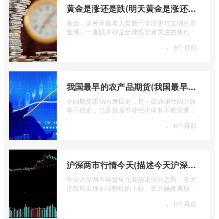
黄金是涨还是跌(明天黄金是涨还是跌)
黄金，这种承载着人类数千年历史与文明的贵
金属，一直以来都是全球投资者关注的焦点。
无论是经济繁荣还是危机四伏，它似乎总 ...
·
8个月前
我国最早的农产品期货(我国最早的农产品期货交易合约的品种是)
中国期货市场的发展史，是一部波澜壮阔的改
革开放史，也是我国市场经济体制不断完善的
生动缩影。回溯历史长河，探寻中国期货 ...
·
8个月前
沪深两市行情今天(描述今天沪深两市早盘交易情况)
今天沪深两市早盘呈现震荡走弱的态势，各大
指数均出现不同程度的下跌。受到隔夜美股下
跌的影响，A股市场开盘情绪较为低迷， ...
·
8个月前