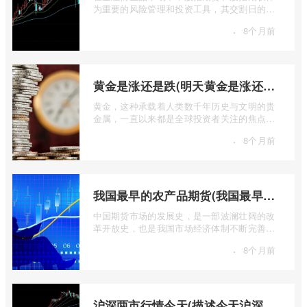
为重要的风险管理和投资工具，其交割日的设
定对于市场参与者而言具有举足轻重的影 ...
·
8个月前
黄金是涨还是跌(明天黄金是涨还是跌)
黄金，这种承载着人类数千年历史与文明的贵
金属，一直以来都是全球投资者关注的焦点。
无论是经济繁荣还是危机四伏，它似乎总 ...
·
8个月前
我国最早的农产品期货(我国最早的农产品期货交易合约的品种是)
中国期货市场的发展史，是一部波澜壮阔的改
革开放史，也是我国市场经济体制不断完善的
生动缩影。回溯历史长河，探寻中国期货 ...
·
8个月前
沪深两市行情今天(描述今天沪深两市早盘交易情况)