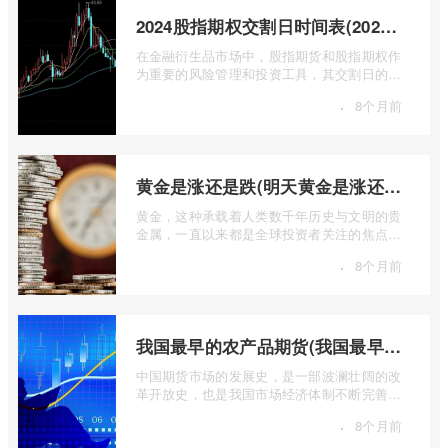
2024股指期权交割日时间表(2024股指期货交割日)
在金融衍生品市场中，股指期货和股指期权作
为重要的风险管理和投资工具，其交割日的设
定对于市场参与者而言具有举足轻重的影 ...
·
8个月前
黄金是涨还是跌(明天黄金是涨还是跌)
黄金，这种承载着人类数千年历史与文明的贵
金属，一直以来都是全球投资者关注的焦点。
无论是经济繁荣还是危机四伏，它似乎总 ...
·
8个月前
我国最早的农产品期货(我国最早的农产品期货交易合约的品种是)
中国期货市场的发展史，是一部波澜壮阔的改
革开放史，也是我国市场经济体制不断完善的
生动缩影。回溯历史长河，探寻中国期货 ...
·
8个月前