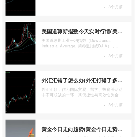
接参与实物石油的买卖既不现实也不必要 ...
·
8个月前
美国道琼斯指数今天实时行情(美国道琼斯指数期货指数实时行情)
美国道琼斯工业平均指数（Dow Jones
Industrial Average, 简称道指或DJIA），无
疑是全球金融市场中最具标志性和影响力的股
·
8个月前
票 ...
外汇汇错了怎么办(外汇打错了多久退回来)
外汇汇款，作为国际贸易、留学、投资等活动
中不可或缺的一环，其便捷性与高效性为全球
资金流转提供了极大便利。一旦操作失误 ...
·
8个月前
黄金今日走向趋势(黄金今日走势分析建议)