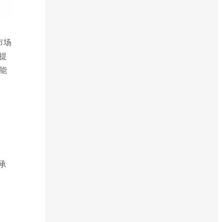
市场
提
能
承