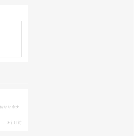
为标的的主力
·
8个月前