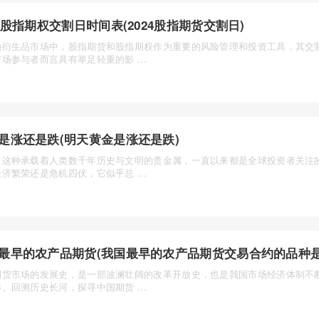
24股指期权交割日时间表(2024股指期货交割日)
融衍生品市场中，股指期货和股指期权作为重要的风险管理和投资工具，其交
场参与者而言具有举足轻重的影 ...
是涨还是跌(明天黄金是涨还是跌)
，这种承载着人类数千年历史与文明的贵金属，一直以来都是全球投资者关注
济繁荣还是危机四伏，它似乎总 ...
最早的农产品期货(我国最早的农产品期货交易合约的品种是
期货市场的发展史，是一部波澜壮阔的改革开放史，也是我国市场经济体制不
。回溯历史长河，探寻中国期货 ...