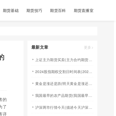
期货基础
期货技巧
期货百科
期货直播室
最新文章
更多>
的
上证主力期货买卖(主力合约期货市场大盘)
2024股指期权交割日时间表(2024股指期货交割日)
黄金是涨还是跌(明天黄金是涨还是跌)
我国最早的农产品期货(我国最早的农产品期货交易合约的品种是)
者的
为了
沪深两市行情今天(描述今天沪深两市早盘交易情况)
将详