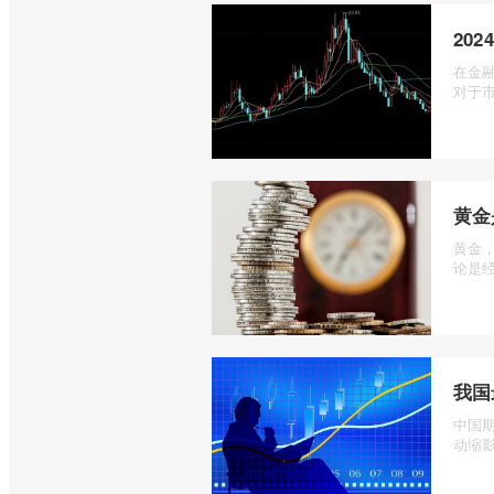
20
在金
对于市
黄金
黄金
论是经
我国
中国
动缩影