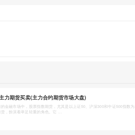
主力期货买卖(主力合约期货市场大盘)
的金融市场中，股票指数期货，尤其是以上证50、沪深300和中证500指数
货，扮演着举足轻重的角色。它 ...