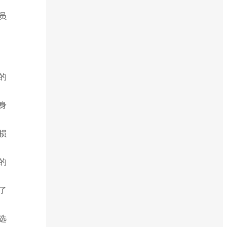
员
的
身
损
的
了
。
选