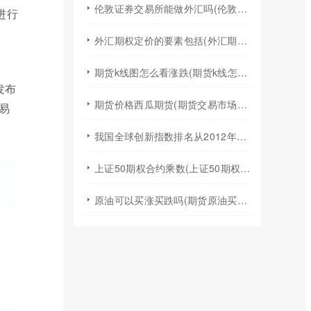
伦敦证券交易所能做外汇吗(伦敦证券交易所交易规则)
进行
外汇期权定价的要素包括(外汇期权定价模型)
期货k线图怎么看涨跌(期货k线怎么看均线图)
发布
期货价格西瓜期货(期货交易市场价格)
易
我国全球创新指数排名从2012年的(我国全球创新指数排名不断跃升得益于什么)
上证50期权合约乘数(上证50期权t0)
原油可以买涨买跌吗(期货原油买涨买跌)