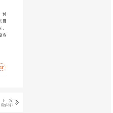
一种
资目
制、
投资
下一篇
深度解析)