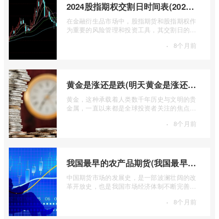
2024股指期权交割日时间表(2024股指期货交割日)
在金融衍生品市场中，股指期货和股指期权作
为重要的风险管理和投资工具，其交割日的设
定对于市场参与者而言具有举足轻重的影 ...
·
8个月前
黄金是涨还是跌(明天黄金是涨还是跌)
黄金，这种承载着人类数千年历史与文明的贵
金属，一直以来都是全球投资者关注的焦点。
无论是经济繁荣还是危机四伏，它似乎总 ...
·
8个月前
我国最早的农产品期货(我国最早的农产品期货交易合约的品种是)
中国期货市场的发展史，是一部波澜壮阔的改
革开放史，也是我国市场经济体制不断完善的
生动缩影。回溯历史长河，探寻中国期货 ...
·
8个月前