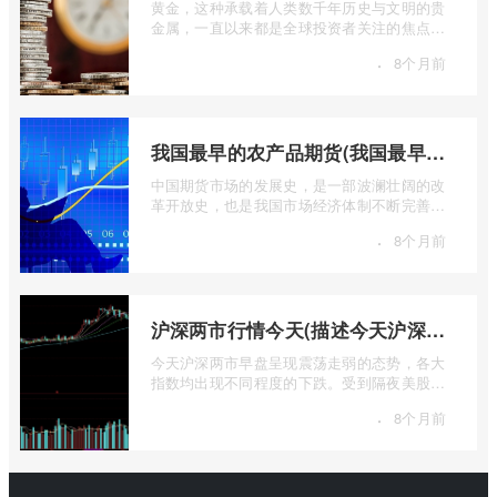
黄金，这种承载着人类数千年历史与文明的贵
金属，一直以来都是全球投资者关注的焦点。
无论是经济繁荣还是危机四伏，它似乎总 ...
·
8个月前
我国最早的农产品期货(我国最早的农产品期货交易合约的品种是)
中国期货市场的发展史，是一部波澜壮阔的改
革开放史，也是我国市场经济体制不断完善的
生动缩影。回溯历史长河，探寻中国期货 ...
·
8个月前
沪深两市行情今天(描述今天沪深两市早盘交易情况)
今天沪深两市早盘呈现震荡走弱的态势，各大
指数均出现不同程度的下跌。受到隔夜美股下
跌的影响，A股市场开盘情绪较为低迷， ...
·
8个月前