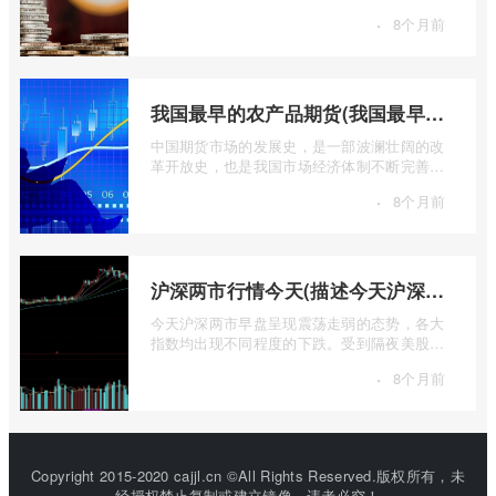
无论是经济繁荣还是危机四伏，它似乎总 ...
·
8个月前
我国最早的农产品期货(我国最早的农产品期货交易合约的品种是)
中国期货市场的发展史，是一部波澜壮阔的改
革开放史，也是我国市场经济体制不断完善的
生动缩影。回溯历史长河，探寻中国期货 ...
·
8个月前
沪深两市行情今天(描述今天沪深两市早盘交易情况)
今天沪深两市早盘呈现震荡走弱的态势，各大
指数均出现不同程度的下跌。受到隔夜美股下
跌的影响，A股市场开盘情绪较为低迷， ...
·
8个月前
Copyright 2015-2020 cajjl.cn ©All Rights Reserved.版权所有，未
经授权禁止复制或建立镜像，违者必究！