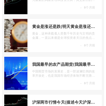
定对于市场参与者而言具有举足轻重的影 ...
·
8个月前
黄金是涨还是跌(明天黄金是涨还是跌)
黄金，这种承载着人类数千年历史与文明的贵
金属，一直以来都是全球投资者关注的焦点。
无论是经济繁荣还是危机四伏，它似乎总 ...
·
8个月前
我国最早的农产品期货(我国最早的农产品期货交易合约的品种是)
中国期货市场的发展史，是一部波澜壮阔的改
革开放史，也是我国市场经济体制不断完善的
生动缩影。回溯历史长河，探寻中国期货 ...
·
8个月前
沪深两市行情今天(描述今天沪深两市早盘交易情况)