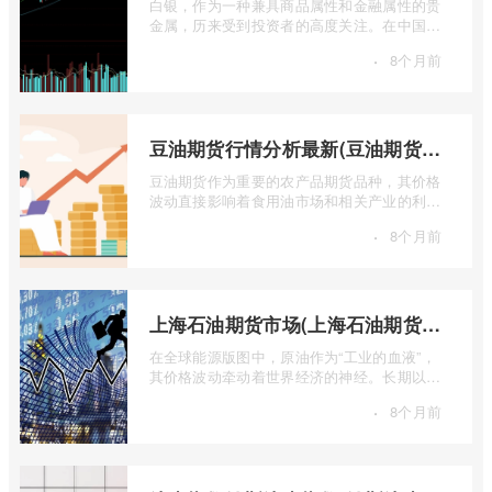
白银，作为一种兼具商品属性和金融属性的贵
金属，历来受到投资者的高度关注。在中国市
场，上海期货交易所（SHFE）的白银期货 ...
·
8个月前
豆油期货行情分析最新(豆油期货行情实时行情)
豆油期货作为重要的农产品期货品种，其价格
波动直接影响着食用油市场和相关产业的利
润。实时掌握豆油期货行情，并进行深入分
·
8个月前
...
上海石油期货市场(上海石油期货市场行情)
在全球能源版图中，原油作为“工业的血液”，
其价格波动牵动着世界经济的神经。长期以
来，国际原油定价权主要掌握在西方国家手
·
8个月前
...