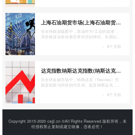
上海石油期货市场(上海石油期货市场行情)
在全球能源版图中，原油作为“工业的血液”，
其价格波动牵动着世界经济的神经。长期以
来，国际原油定价权主要掌握在西方国家手
·
8个月前
...
达克指数纳斯达克指数(纳斯达克指数与纳斯达克100的区别)
在全球金融市场中，纳斯达克（Nasdaq）无
疑是创新与科技的代名词。提及纳斯达克，人
们往往会想到那些耳熟能详的科技巨头，以
·
8个月前
...
Copyright 2015-2020 cajjl.cn ©All Rights Reserved.版权所有，未
经授权禁止复制或建立镜像，违者必究！