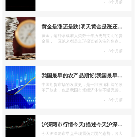
·
8个月前
黄金是涨还是跌(明天黄金是涨还是跌)
黄金，这种承载着人类数千年历史与文明的贵
金属，一直以来都是全球投资者关注的焦点。
无论是经济繁荣还是危机四伏，它似乎总 ...
·
8个月前
我国最早的农产品期货(我国最早的农产品期货交易合约的品种是)
中国期货市场的发展史，是一部波澜壮阔的改
革开放史，也是我国市场经济体制不断完善的
生动缩影。回溯历史长河，探寻中国期货 ...
·
8个月前
沪深两市行情今天(描述今天沪深两市早盘交易情况)
今天沪深两市早盘呈现震荡走弱的态势，各大