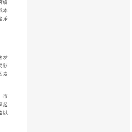
府纷
成本
绪乐
速发
要影
因素
、市
崛起
略以