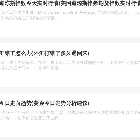
道琼斯指数今天实时行情(美国道琼斯指数期货指数实时行情
琼斯工业平均指数（Dow Jones Industrial Average, 简称道指或DJIA
中最具标志性和影响力的股票 ...
汇错了怎么办(外汇打错了多久退回来)
汇款，作为国际贸易、留学、投资等活动中不可或缺的一环，其便捷性与高效
提供了极大便利。一旦操作失误 ...
今日走向趋势(黄金今日走势分析建议)
，作为一种拥有数千年历史的贵金属，自古以来就被视为财富的象征和避险的
市场中，它不仅是重要的工业原 ...