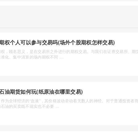
期权个人可以参与交易吗(场外个股期权怎样交易)
期权，顾名思义，是在交易所之外进行的期权交易。与我们在证券交易所、期
准化、集中清算的场内期权不同 ...
石油期货如何玩(纸原油在哪里交易)
，作为全球经济的“血液”，其价格波动牵动着无数人的神经。对于普通投资者
石油的买卖既不现实也不必要 ...