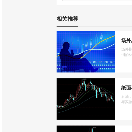
相关推荐
场外
场外
到的标
纸面
石油
与实物