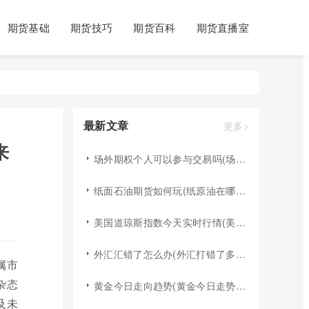
期货基础
期货技巧
期货百科
期货直播室
最新文章
更多>
来
场外期权个人可以参与交易吗(场外个股期权怎样交易)
纸面石油期货如何玩(纸原油在哪里交易)
美国道琼斯指数今天实时行情(美国道琼斯指数期货指数实时行情)
外汇汇错了怎么办(外汇打错了多久退回来)
属市
杂态
黄金今日走向趋势(黄金今日走势分析建议)
及未