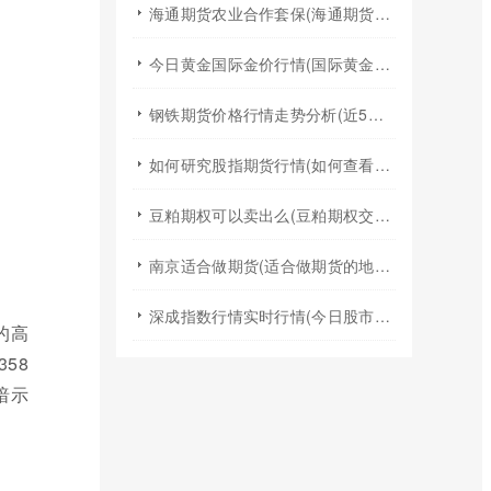
海通期货农业合作套保(海通期货2024年棉花年报)
今日黄金国际金价行情(国际黄金实时行情今日国际金价)
钢铁期货价格行情走势分析(近5年钢铁期货行情走势图)
如何研究股指期货行情(如何查看股指期货行情)
豆粕期权可以卖出么(豆粕期权交易规则)
南京适合做期货(适合做期货的地方)
深成指数行情实时行情(今日股市行情大盘指数实时行情)
的高
58
暗示