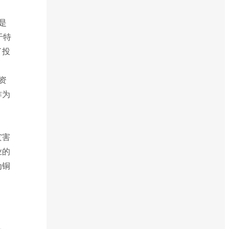
是
于特
了投
资
作为
灾害
业的
为铜