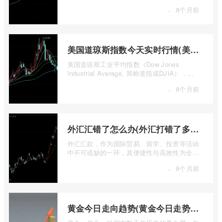
接参与实物石油的买卖既不现实也不必要 ...
·
8个月前
美国道琼斯指数今天实时行情(美国道琼斯指数期货指数实时行情)
美国道琼斯工业平均指数（Dow Jones
Industrial Average, 简称道指或DJIA），无
疑是全球金融市场中最具标志性和影响力的股
·
8个月前
票 ...
外汇汇错了怎么办(外汇打错了多久退回来)
外汇汇款，作为国际贸易、留学、投资等活动
中不可或缺的一环，其便捷性与高效性为全球
资金流转提供了极大便利。一旦操作失误 ...
·
8个月前
黄金今日走向趋势(黄金今日走势分析建议)