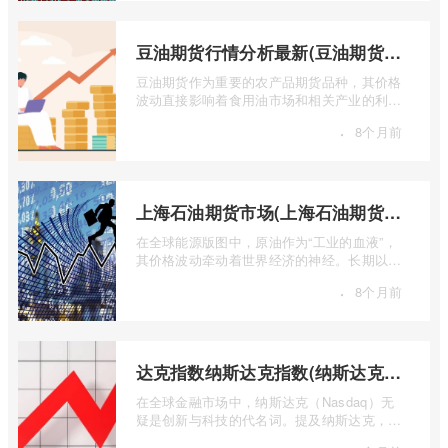
豆油期货行情分析最新(豆油期货行情实时行情)
豆油期货作为重要的农产品期货品种，其价格
波动直接影响着食用油市场和相关产业的利
润。实时掌握豆油期货行情，并进行深入分
·
8个月前
...
上海石油期货市场(上海石油期货市场行情)
在全球能源版图中，原油作为“工业的血液”，
其价格波动牵动着世界经济的神经。长期以
来，国际原油定价权主要掌握在西方国家手
·
8个月前
...
达克指数纳斯达克指数(纳斯达克指数与纳斯达克100的区别)
在全球金融市场中，纳斯达克（Nasdaq）无
疑是创新与科技的代名词。提及纳斯达克，人
们往往会想到那些耳熟能详的科技巨头，以