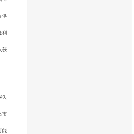
提供
险利
入获
。
损失
出市
可能