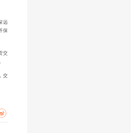
深远
环保
货交
。
，交