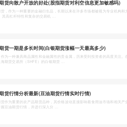
期货向散户开放的好处(股指期货对利空信息更加敏感吗)
期货，作为一种重要的金融衍生品，长期以来在许多市场都被视为专业机构和大
。其高杠杆特性和复杂的交易机 ...
期货一期是多长时间(白银期货涨幅一天最高多少)
，作为一种兼具商品属性和金融属性的贵金属，历来受到投资者的高度关注。
海期货交易所（SHFE）的白银期货 ...
期货行情分析最新(豆油期货行情实时行情)
期货作为重要的农产品期货品种，其价格波动直接影响着食用油市场和相关产
握豆油期货行情，并进行深入分 ...