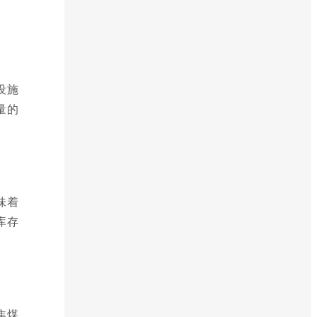
设施
量的
味着
库存
焦煤