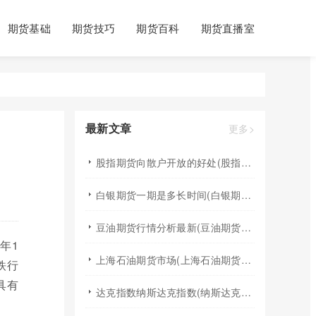
期货基础
期货技巧
期货百科
期货直播室
最新文章
更多>
股指期货向散户开放的好处(股指期货对利空信息更加敏感吗)
白银期货一期是多长时间(白银期货涨幅一天最高多少)
豆油期货行情分析最新(豆油期货行情实时行情)
年1
上海石油期货市场(上海石油期货市场行情)
铁行
具有
达克指数纳斯达克指数(纳斯达克指数与纳斯达克100的区别)