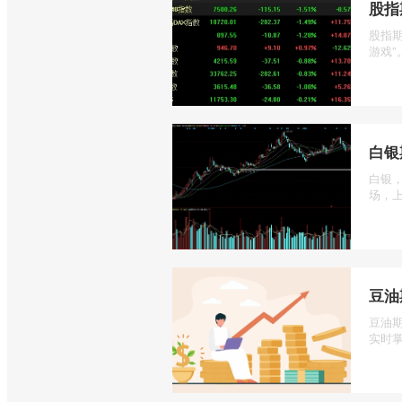
股指
股指
游戏”
白银
白银
场，上
豆油
豆油
实时掌