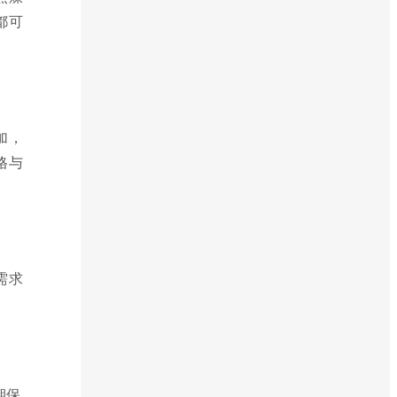
都可
加，
格与
需求
期保